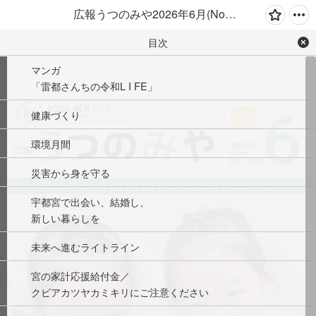
広報うつのみや2026年6月(No.1803)
目次
マンガ
「雷都さんちの令和L I FE」
健康づくり
環境月間
災害から身を守る
宇都宮で出会い、結婚し、
新しい暮らしを
未来へ進むライトライン
宮の家計応援給付金／
クビアカツヤカミキリにご注意ください