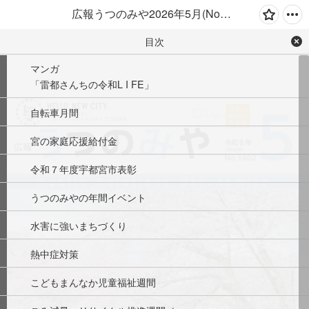
広報うつのみや2026年5月(No.1802)
目次
マンガ
「雷都さんちの令和L I FE」
自転車月間
宮の家庭応援給付金
令和７年度宇都宮市表彰
うつのみやの年間イベント
水害に強いまちづくり
熱中症対策
こどもまんなか児童福祉週間