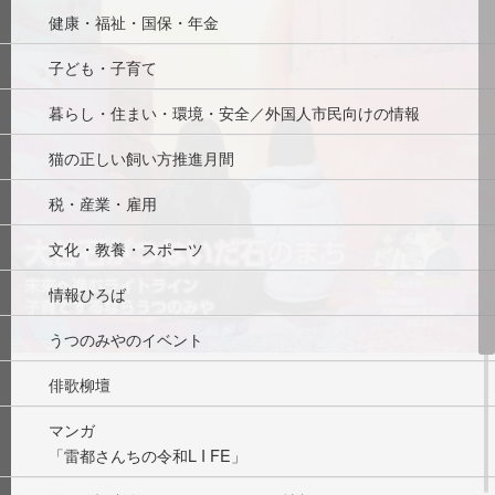
健康・福祉・国保・年金
子ども・子育て
暮らし・住まい・環境・安全／外国人市民向けの情報
猫の正しい飼い方推進月間
税・産業・雇用
文化・教養・スポーツ
情報ひろば
うつのみやのイベント
俳歌柳壇
マンガ
「雷都さんちの令和L I FE」